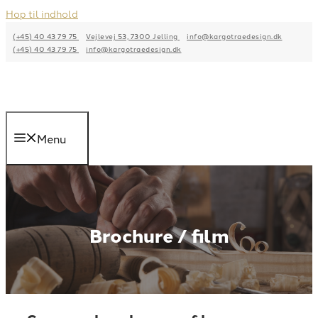
Hop til indhold
(+45) 40 43 79 75
Vejlevej 53, 7300 Jelling
info@kargotraedesign.dk
(+45) 40 43 79 75
info@kargotraedesign.dk
Menu
Brochure / film