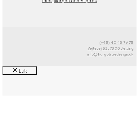
info@kargotraedesign.dk
(+45) 40 43 79 75
Vejlevej 53, 7300 Jelling
info@kargotraedesign.dk
Luk