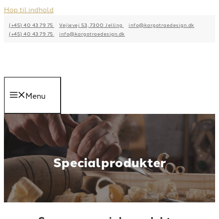
Hop til indhold
(+45) 40 43 79 75
Vejlevej 53, 7300 Jelling
info@kargotraedesign.dk
(+45) 40 43 79 75
info@kargotraedesign.dk
Menu
Specialprodukter