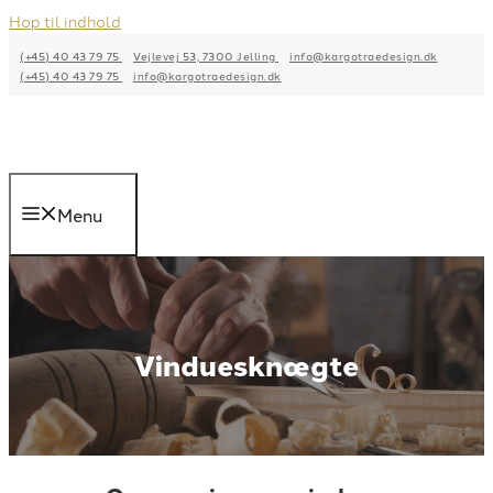
Hop til indhold
(+45) 40 43 79 75
Vejlevej 53, 7300 Jelling
info@kargotraedesign.dk
(+45) 40 43 79 75
info@kargotraedesign.dk
Menu
Vinduesknægte